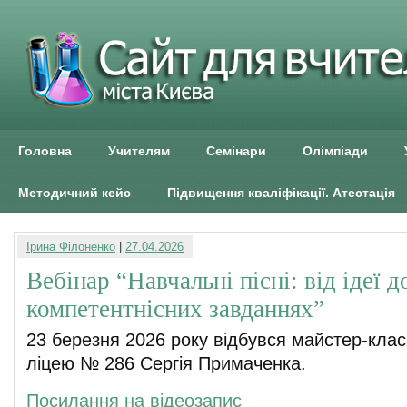
Головна
Учителям
Семінари
Олімпіади
Методичний кейс
Підвищення кваліфікації. Атестація
Ірина Філоненко
|
27.04.2026
Вебінар “Навчальні пісні: від ідеї до
компетентнісних завданнях”
23 березня 2026 року відбувся майстер-клас 
ліцею № 286 Сергія Примаченка.
Посилання на відеозапис